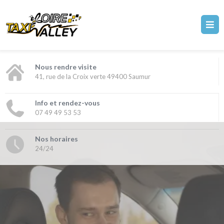
Nous rendre visite
41, rue de la Croix verte 49400 Saumur
Info et rendez-vous
07 49 49 53 53
Nos horaires
24/24